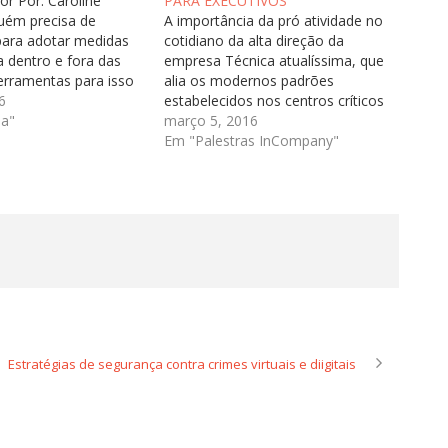
or Por: Caroline
PARA EXECUTIVOS
uém precisa de
A importância da pró atividade no
 para adotar medidas
cotidiano da alta direção da
 dentro e fora das
empresa Técnica atualíssima, que
erramentas para isso
alia os modernos padrões
no mercado, desde os
6
estabelecidos nos centros críticos
sistemas de alarmes
a"
internacionais, com as
março 5, 2016
vos de identificação
peculiaridades da ação em nosso
Em "Palestras InCompany"
a, rastreamento de
país. Particularmente nocivo a
essoas. Trata-se de
empresa, esse crime é mais
que cresce cada…
incidente entre os quadros de
maior hierarquia, sobressaltando a
pessoa…
S
Estratégias de segurança contra crimes virtuais e diigitais