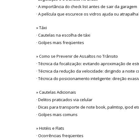
· A importância do check list antes de sair da garagem
· A película que escurece os vidros ajuda ou atrapalha
» Táxi
· Cautelas na escolha de táxi
· Golpes mais freqüentes
» Como se Prevenir de Assaltos no Trânsito
· Técnica da focalização: evitando aproximação de es
· Técnica da redução da velocidade: dirigindo a noite
· Técnica do posicionamento inteligente: direção evas
» Cautelas Adicionais
· Delitos praticados via celular
· Dicas para transporte de note book, palmtop, ipod etc
· Golpes mais comuns
» Hotéis e Flats
· Ocorrências freqüentes