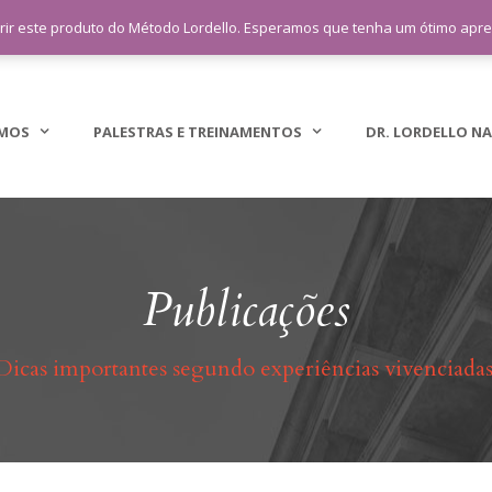
sac@lordellotreinamento.com.br
+5
rir este produto do Método Lordello. Esperamos que tenha um ótimo apr
MOS
PALESTRAS E TREINAMENTOS
DR. LORDELLO NA
Publicações
Dicas importantes segundo experiências vivenciadas