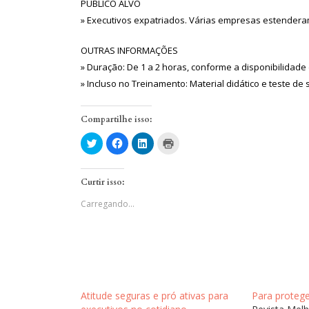
PÚBLICO ALVO
» Executivos expatriados. Várias empresas estenderam
OUTRAS INFORMAÇÕES
» Duração: De 1 a 2 horas, conforme a disponibilidade 
» Incluso no Treinamento: Material didático e teste de
Compartilhe isso:
Clique
Clique
Clique
Clique
para
para
para
para
compartilhar
compartilhar
compartilhar
imprimir(abre
no
no
no
em
Twitter(abre
Facebook(abre
LinkedIn(abre
nova
Curtir isso:
em
em
em
janela)
nova
nova
nova
janela)
janela)
janela)
Carregando...
Atitude seguras e pró ativas para
Para protege