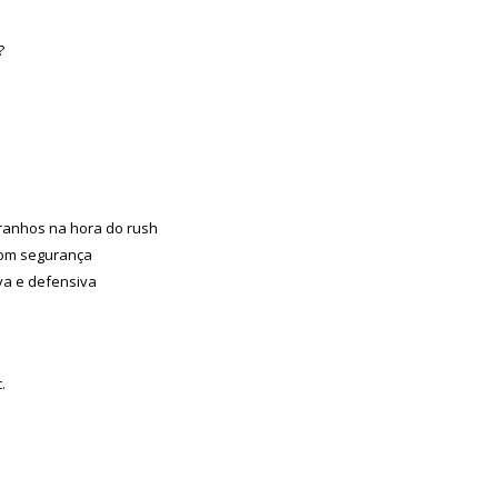
?
tranhos na hora do rush
 com segurança
iva e defensiva
.