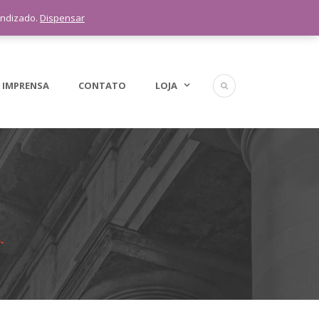
5 11 9 1398-3091
endizado.
Dispensar
 IMPRENSA
CONTATO
LOJA
.