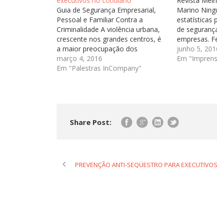
executivos no cotidiano
Revista Melh
Guia de Segurança Empresarial,
Marino Ning
Pessoal e Familiar Contra a
estatísticas
Criminalidade A violência urbana,
de segurança
crescente nos grandes centros, é
empresas. F
a maior preocupação dos
são muitas 
junho 5, 201
brasileiros na atualidade. A
março 4, 2016
conhecidos 
Em "Imprens
circulação em veículos pelo
Em "Palestras InCompany"
até dispositi
trânsito congestionado, o saque
por biometri
de dinheiro em caixas eletrônicos,
veículos e p
a condução dos filhos para a
um mercado 
escola, a rotina de percurso…
Share Post:
PREVENÇÃO ANTI-SEQÜESTRO PARA EXECUTIVO