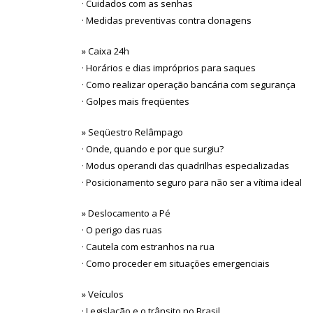
· Cuidados com as senhas
· Medidas preventivas contra clonagens
» Caixa 24h
· Horários e dias impróprios para saques
· Como realizar operação bancária com segurança
· Golpes mais freqüentes
» Seqüestro Relâmpago
· Onde, quando e por que surgiu?
· Modus operandi das quadrilhas especializadas
· Posicionamento seguro para não ser a vítima ideal
» Deslocamento a Pé
· O perigo das ruas
· Cautela com estranhos na rua
· Como proceder em situações emergenciais
» Veículos
· Legislação e o trânsito no Brasil