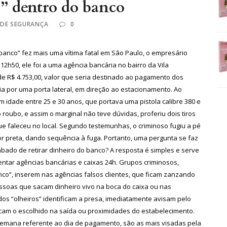
” dentro do banco
 DE SEGURANÇA
0
 banco” fez mais uma vítima fatal em São Paulo, o empresário
 12h50, ele foi a uma agência bancária no bairro da Vila
de R$ 4.753,00, valor que seria destinado ao pagamento dos
ia por uma porta lateral, em direção ao estacionamento. Ao
 idade entre 25 e 30 anos, que portava uma pistola calibre 380 e
roubo, e assim o marginal não teve dúvidas, proferiu dois tiros
que faleceu no local. Segundo testemunhas, o criminoso fugiu a pé
cor preta, dando sequência à fuga. Portanto, uma pergunta se faz
bado de retirar dinheiro do banco? A resposta é simples e serve
uentar agências bancárias e caixas 24h. Grupos criminosos,
co”, inserem nas agências falsos clientes, que ficam zanzando
pessoas que sacam dinheiro vivo na boca do caixa ou nas
s “olheiros” identificam a presa, imediatamente avisam pelo
cam o escolhido na saída ou proximidades do estabelecimento.
 semana referente ao dia de pagamento, são as mais visadas pela