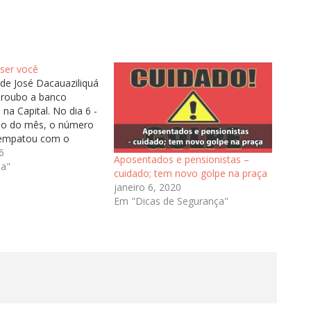
ser você
rde José Dacauaziliquá
 roubo a banco
a Capital. No dia 6 -
cio do mês, o número
 empatou com o
mestre do ano
6
Aposentados e pensionistas –
 registrou 29 casos.
a"
cuidado; tem novo golpe na praça
inosos não estão de
janeiro 6, 2020
 nos cofres das…
Em "Dicas de Segurança"