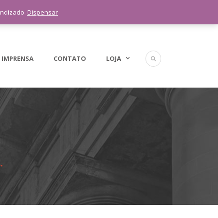
5 11 9 1398-3091
endizado.
Dispensar
 IMPRENSA
CONTATO
LOJA
.