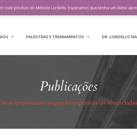
sac@lordellotreinamento.com.br
+5
rir este produto do Método Lordello. Esperamos que tenha um ótimo apr
MOS
PALESTRAS E TREINAMENTOS
DR. LORDELLO NA
Publicações
Dicas importantes segundo experiências vivenciadas