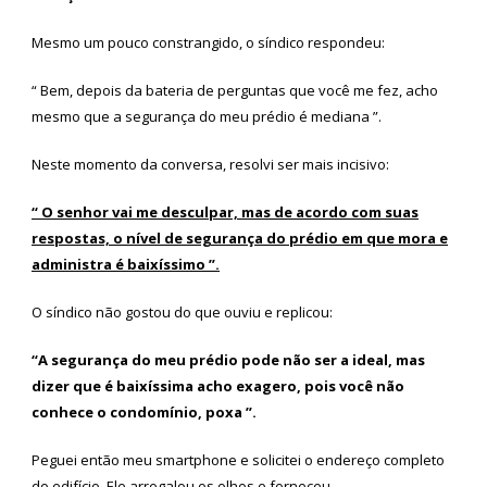
Mesmo um pouco constrangido, o síndico respondeu:
“ Bem, depois da bateria de perguntas que você me fez, acho
mesmo que a segurança do meu prédio é mediana ”.
Neste momento da conversa, resolvi ser mais incisivo:
“ O senhor vai me desculpar, mas de acordo com suas
respostas, o nível de segurança do prédio em que mora e
administra é baixíssimo ”.
O síndico não gostou do que ouviu e replicou:
“A segurança do meu prédio pode não ser a ideal, mas
dizer que é baixíssima acho exagero, pois você não
conhece o condomínio, poxa ”.
Peguei então meu smartphone e solicitei o endereço completo
do edifício. Ele arregalou os olhos e forneceu.