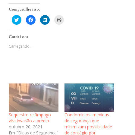
Compartilhe isso:
Clique
Clique
Clique
Clique
para
para
para
para
compartilhar
compartilhar
compartilhar
imprimir(abre
no
no
no
em
Twitter(abre
Facebook(abre
LinkedIn(abre
nova
Curtir isso:
em
em
em
janela)
nova
nova
nova
janela)
janela)
janela)
Carregando...
Sequestro relâmpago
Condomínios: medidas
vira invasão a prédio
de segurança que
outubro 20, 2021
minimizam possibilidade
Em "Dicas de Segurança"
de contágio por