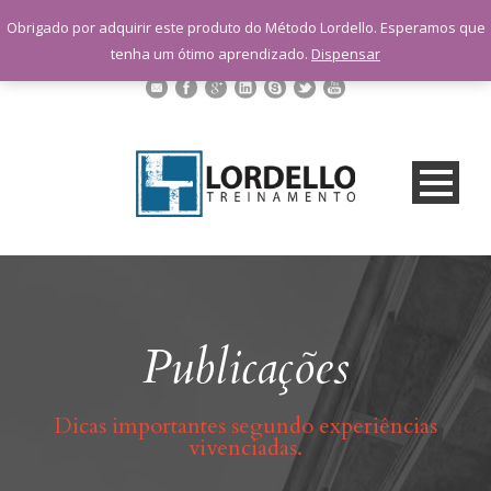
sac@lordellotreinamento.com.br
Obrigado por adquirir este produto do Método Lordello. Esperamos que
+55 11 9 1398-3091
tenha um ótimo aprendizado.
Dispensar
Publicações
Dicas importantes segundo experiências
vivenciadas.