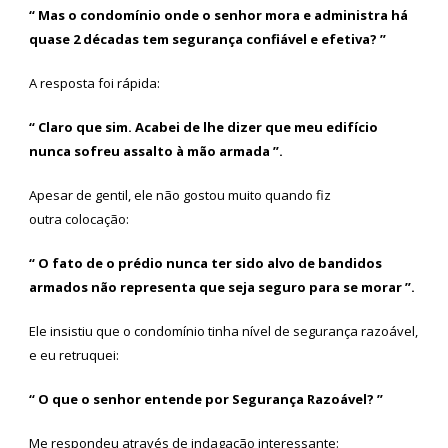
“ Mas o condomínio onde o senhor mora e administra há
quase 2 décadas tem segurança confiável e efetiva? ”
A resposta foi rápida:
“ Claro que sim. Acabei de lhe dizer que meu edifício
nunca sofreu assalto à mão armada ”.
Apesar de gentil, ele não gostou muito quando fiz
outra colocação:
“ O fato de o prédio nunca ter sido alvo de bandidos
armados não representa que seja seguro para se morar ”.
Ele insistiu que o condomínio tinha nível de segurança razoável,
e eu retruquei:
“ O que o senhor entende por Segurança Razoável? ”
Me respondeu através de indagação interessante: