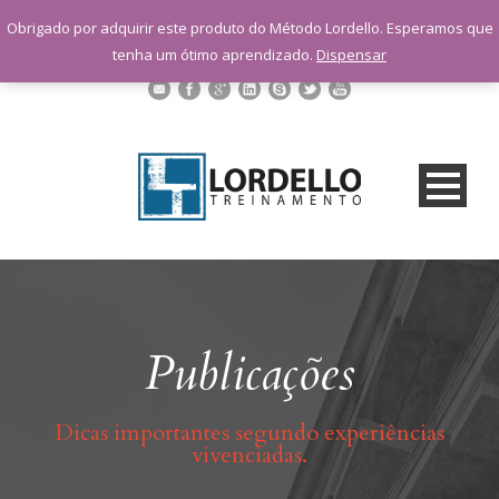
sac@lordellotreinamento.com.br
Obrigado por adquirir este produto do Método Lordello. Esperamos que
+55 11 9 1398-3091
tenha um ótimo aprendizado.
Dispensar
Publicações
Dicas importantes segundo experiências
vivenciadas.