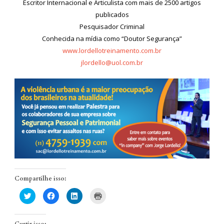
Escritor Internacional e Articulista com mais de 2500 artigos
publicados
Pesquisador Criminal
Conhecida na mídia como “Doutor Segurança”
www.lordellotreinamento.com.br
jlordello@uol.com.br
Compartilhe isso:
Clique
Clique
Clique
Clique
para
para
para
para
compartilhar
compartilhar
compartilhar
imprimir(abre
no
no
no
em
Twitter(abre
Facebook(abre
LinkedIn(abre
nova