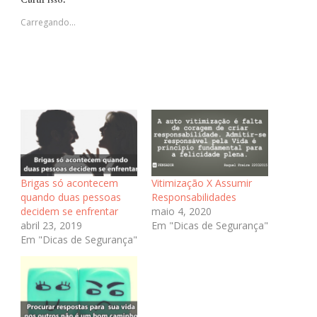
Curtir isso:
em
em
em
janela)
nova
nova
nova
janela)
janela)
janela)
Carregando...
Brigas só acontecem
Vitimização X Assumir
quando duas pessoas
Responsabilidades
decidem se enfrentar
maio 4, 2020
abril 23, 2019
Em "Dicas de Segurança"
Em "Dicas de Segurança"