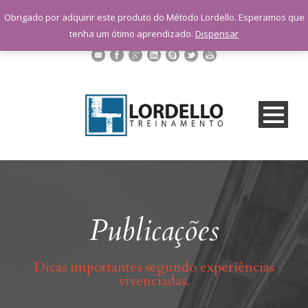
sac@lordellotreinamento.com.br
Obrigado por adquirir este produto do Método Lordello. Esperamos que
+55 11 9 1398-3091
tenha um ótimo aprendizado.
Dispensar
Publicações
Dicas importantes segundo experiências
vivenciadas.