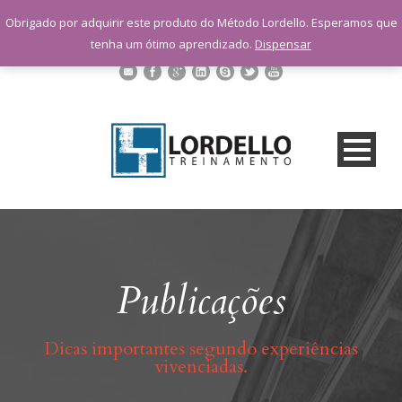
sac@lordellotreinamento.com.br
Obrigado por adquirir este produto do Método Lordello. Esperamos que
+55 11 9 1398-3091
tenha um ótimo aprendizado.
Dispensar
Publicações
Dicas importantes segundo experiências
vivenciadas.