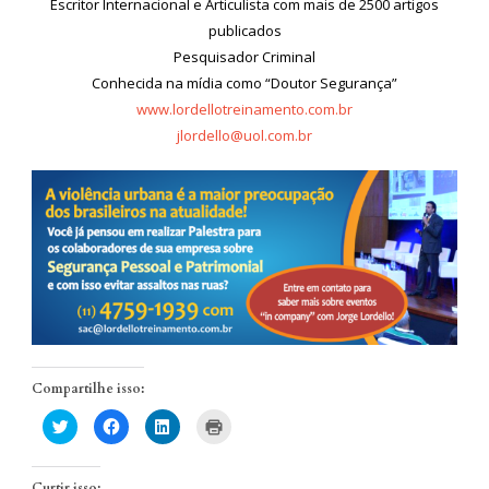
Escritor Internacional e Articulista com mais de 2500 artigos
publicados
Pesquisador Criminal
Conhecida na mídia como “Doutor Segurança”
www.lordellotreinamento.com.br
jlordello@uol.com.br
Compartilhe isso:
Clique
Clique
Clique
Clique
para
para
para
para
compartilhar
compartilhar
compartilhar
imprimir(abre
no
no
no
em
Twitter(abre
Facebook(abre
LinkedIn(abre
nova
Curtir isso:
em
em
em
janela)