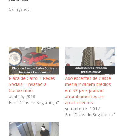
nova
nova
nova
janela)
janela)
janela)
Carregando...
Placa de Carro + Redes
Adolescentes de classe
Sociais = Invasão à
média invadem prédios
Condomínio
em SP para praticar
abril 25, 2018
arrombamentos em
Em "Dicas de Segurança"
apartamentos
setembro 8, 2017
Em "Dicas de Segurança"