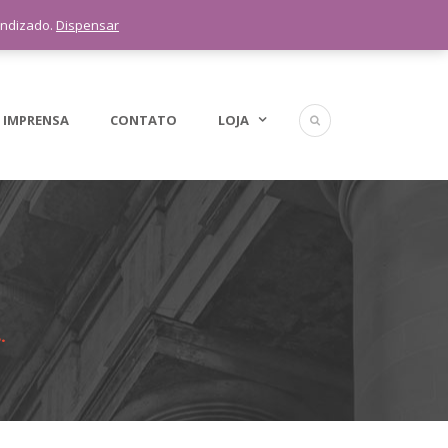
5 11 9 1398-3091
endizado.
Dispensar
 IMPRENSA
CONTATO
LOJA
.