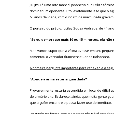
Jiu-jitsu é uma arte marcial japonesa que utiliza técn
dominar um oponente. E foi exatamente isso que o ag
60 anos de idade, com o intuito de machucá-la gravem
O porteiro do prédio, Juciley Souza Andrade, de 44 ano
“Se eu demorasse mais 10 ou 15 minutos, ela não 
Mas vamos supor que a vítima tivesse em seu peque
comentou o vereador fluminense Carlos Bolsonaro.
A primeira pergunta importante para reflexão é a segu
“Aonde a arma estaria guardada?
Provavelmente, estaria escondida em local de difícil
de armário alto. Esclareço, ainda, que muita gente g
que alguém encontre e possa fazer uso de imediato.
De qualquer forma, não me parece plausível acreditar