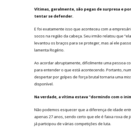
Vítimas, geralmente, são pegas de surpresa e por
tentar se defender.
E foi exatamente isso que aconteceu com a empresária
socos na região da cabeça. Seu irmão relatou que “el
levantou os braços para se proteger, mas aí ele pass
lamenta Rogério.
Ao acordar abruptamente, dificilmente uma pessoa con
para entender o que está acontecendo. Portanto, nu
despertar por golpes de força brutal tornaria uma mi
disponível.
Na verdade, a vítima estava “dormindo com o inim
Não podemos esquecer que a diferença de idade entre 
apenas 27 anos, sendo certo que ele é faixa roxa de jiu-
já participou de várias competições de luta.