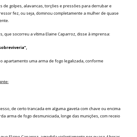
icas de golpes, alavancas, torções e pressões para derrubar e
ressor fez, ou seja, dominou completamente a mulher de quase
ente.
s, que socorreu a vítima Elaine Caparroz, disse à imprensa:
sobreviveria”,
no apartamento uma arma de fogo legalizada, conforme
inte:
 acesso, de certo trancada em alguma gaveta com chave ou encima
uarda arma de fogo desmuniciada, longe das munições, com receio
 que Elaine Caparroz, agredida violentamente por quase 4 horas,