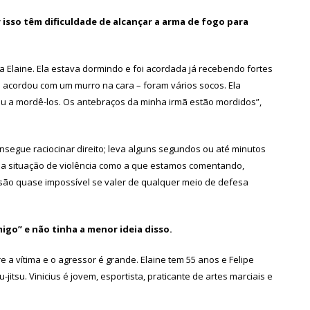
 isso têm dificuldade de alcançar a arma de fogo para
 Elaine. Ela estava dormindo e foi acordada já recebendo fortes
a acordou com um murro na cara – foram vários socos. Ela
ou a mordê-los. Os antebraços da minha irmã estão mordidos”,
segue raciocinar direito; leva alguns segundos ou até minutos
ma situação de violência como a que estamos comentando,
ssão quase impossível se valer de qualquer meio de defesa
igo” e não tinha a menor ideia disso.
a vítima e o agressor é grande. Elaine tem 55 anos e Felipe
jitsu. Vinicius é jovem, esportista, praticante de artes marciais e