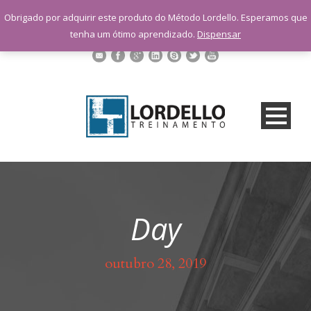
sac@lordellotreinamento.com.br
Obrigado por adquirir este produto do Método Lordello. Esperamos que
+55 11 9 1398-3091
tenha um ótimo aprendizado.
Dispensar
Day
outubro 28, 2019