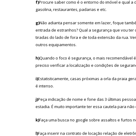
f)
Procure saber como é o entorno do imóvel e qual a 
gasolina, restaurantes, padarias e etc.
g)
Não adianta pensar somente em lazer, foque também
entrada de estranhos? Qual a segurança que vou ter 
tiradas do lado de fora e de toda extensão da rua. Ver
outros equipamentos.
h)
Quando o foco é segurança, o mais recomendável 
preciso verificar a localização e condições de seguran
i)
Estatisticamente, casas próximas a orla da praia ge
é intenso.
j)
Peça indicação de nome e fone das 3 últimas pessoa
estadia. É muito importante ter essa cautela para não c
k)
Faça uma busca no google sobre assaltos e furtos n
l)
Faça inserir na contrato de locação relação de eletr