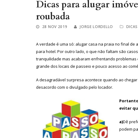
Dicas para alugar imóve
roubada
28 NOV 2019
JORGE LORDELLO
DICAS
A verdade é uma só: alugar casa na praia no final de a
para hotel. Por outro lado, o que não faltam são ca
tranquilidade mas acabaram enfrentando problemas c
grande dos locais de passeio e pouco acesso ao comé
A desagradável surpresa acontece quando ao chegar 
desacordo com o divulgado pelo locador.
Portanto
evitar qu
a)
Dê pref
podem pas