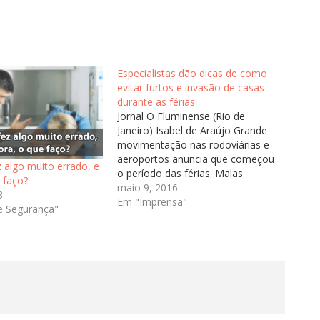
Especialistas dão dicas de como
evitar furtos e invasão de casas
durante as férias
Jornal O Fluminense (Rio de
Janeiro) Isabel de Araújo Grande
movimentação nas rodoviárias e
aeroportos anuncia que começou
z algo muito errado, e
o período das férias. Malas
 faço?
prontas, passagem nas mãos e a
maio 9, 2016
8
certeza de muita diversão. Mas
Em "Imprensa"
e Segurança"
para evitar transtornos na volta ao
lar, especialistas em segurança,
alertam que a tomada de
algumas…