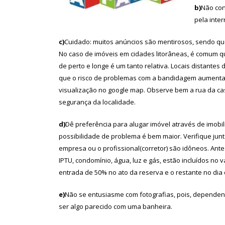
b)
Não con
pela inter
c)
Cuidado: muitos anúncios são mentirosos, sendo que
No caso de imóveis em cidades litorâneas, é comum qu
de perto e longe é um tanto relativa. Locais distantes
que o risco de problemas com a bandidagem aumenta s
visualização no google map. Observe bem a rua da cas
segurança da localidade.
d)
Dê preferência para alugar imóvel através de imobili
possibilidade de problema é bem maior. Verifique junt
empresa ou o profissional(corretor) são idôneos. Ante
IPTU, condomínio, água, luz e gás, estão incluídos no
entrada de 50% no ato da reserva e o restante no dia 
e)
Não se entusiasme com fotografias, pois, depende
ser algo parecido com uma banheira.