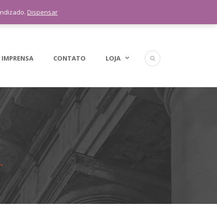
5 11 9 1398-3091
endizado.
Dispensar
 IMPRENSA
CONTATO
LOJA
.