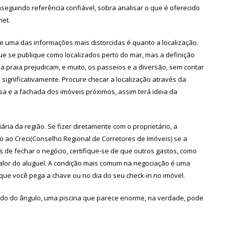
seguindo referência confiável, sobra analisar o que é oferecido
net.
 uma das informações mais distorcidas é quanto a localização.
e se publique como localizados perto do mar, mas a definição
 da praia prejudicam, e muito, os passeios e a diversão, sem contar
ignificativamente. Procure checar a localização através da
a e a fachada dos imóveis próximos, assim terá ideia da
ária da região. Se fizer diretamente com o proprietário, a
o ao Creci(Conselho Regional de Corretores de Imóveis) se a
s de fechar o negócio, certifique-se de que outros gastos, como
 valor do aluguel. A condição mais comum na negociação é uma
que você pega a chave ou no dia do seu check-in no imóvel.
ndo do ângulo, uma piscina que parece enorme, na verdade, pode