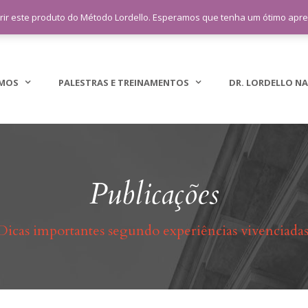
sac@lordellotreinamento.com.br
+5
rir este produto do Método Lordello. Esperamos que tenha um ótimo apr
MOS
PALESTRAS E TREINAMENTOS
DR. LORDELLO NA
Publicações
Dicas importantes segundo experiências vivenciadas