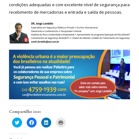
condições adequadas e com excelente nível de segurança para
recebimento de mercadorias e entrada e saída de pessoas.
Compartilhe isso:
Clique
Clique
Clique
Clique
para
para
para
para
compartilhar
compartilhar
compartilhar
imprimir(abre
no
no
no
em
Twitter(abre
Facebook(abre
LinkedIn(abre
nova