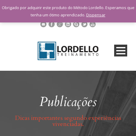
sac@lordellotreinamento.com.br
Obrigado por adquirir este produto do Método Lordello. Esperamos que
+55 11 9 1398-3091
tenha um ótimo aprendizado.
Dispensar
Publicações
Dicas importantes segundo experiências
vivenciadas.