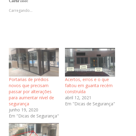
Curtir isso:
em
em
em
janela)
nova
nova
nova
janela)
janela)
janela)
Carregando...
Portarias de prédios
Acertos, erros e o que
novos que precisam
faltou em guarita recém
passar por alterações
construída
para aumentar nível de
abril 12, 2021
segurança
Em "Dicas de Segurança"
junho 19, 2020
Em "Dicas de Segurança"