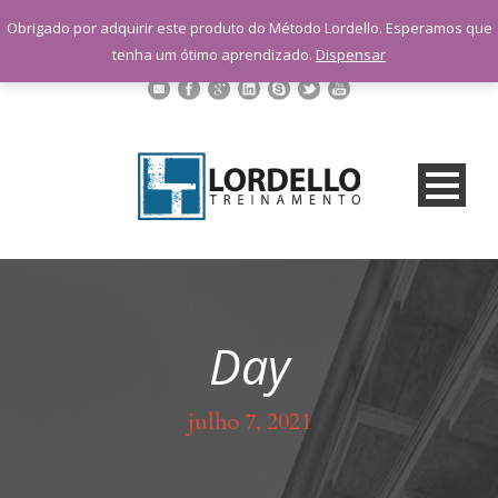
sac@lordellotreinamento.com.br
Obrigado por adquirir este produto do Método Lordello. Esperamos que
+55 11 9 1398-3091
tenha um ótimo aprendizado.
Dispensar
Day
julho 7, 2021