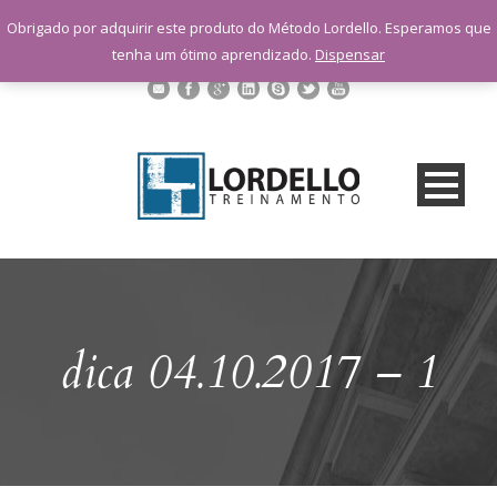
sac@lordellotreinamento.com.br
Obrigado por adquirir este produto do Método Lordello. Esperamos que
+55 11 9 1398-3091
tenha um ótimo aprendizado.
Dispensar
dica 04.10.2017 – 1