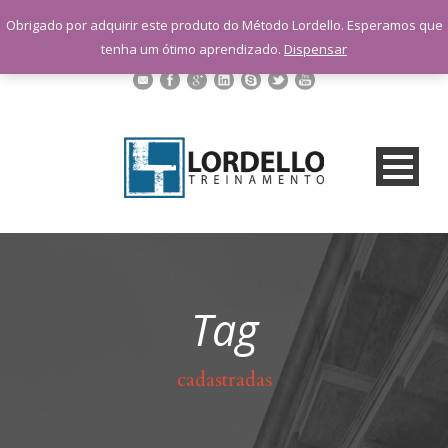
sac@lordellotreinamento.com.br
Obrigado por adquirir este produto do Método Lordello. Esperamos que
+55 11 9 1398-3091
tenha um ótimo aprendizado.
Dispensar
Tag
cadastradas