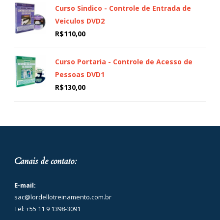
Curso Sindico - Controle de Entrada de
Veiculos DVD2
R$
110,00
Curso Portaria - Controle de Acesso de
Pessoas DVD1
R$
130,00
Canais de contato:
E-mail:
sac@lordellotreinamento.com.br
Tel: +55 11 9 1398-3091