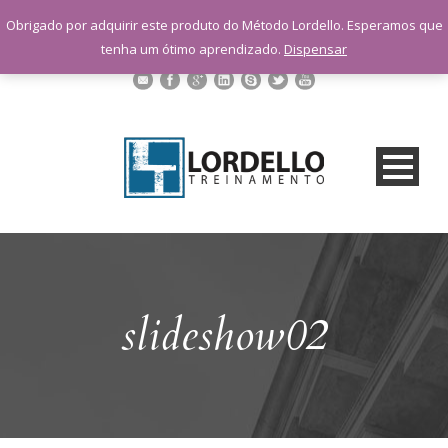
sac@lordellotreinamento.com.br
Obrigado por adquirir este produto do Método Lordello. Esperamos que
+55 11 9 1398-3091
tenha um ótimo aprendizado.
Dispensar
slideshow02