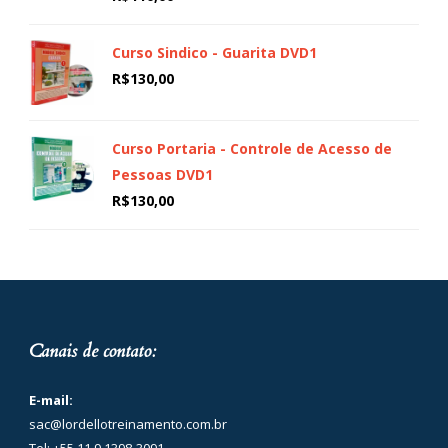
Curso Sindico - Guarita DVD1
R$
130,00
Curso Portaria - Controle de Acesso de
Pessoas DVD1
R$
130,00
Canais de contato:
E-mail:
sac@lordellotreinamento.com.br