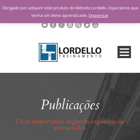
sac@lordellotreinamento.com.br
Obrigado por adquirir este produto do Método Lordello. Esperamos que
+55 11 9 1398-3091
tenha um ótimo aprendizado.
Dispensar
Publicações
Dicas importantes segundo experiências
vivenciadas.