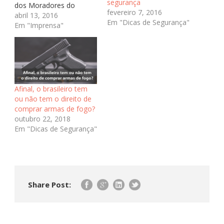
segurança
dos Moradores do
fevereiro 7, 2016
Morumbi, afirma
abril 13, 2016
Em "Dicas de Segurança"
arrastões em áreas
Em "Imprensa"
consideradas até então
as mais seguras do
bairro estão se tornando
mais freqüentes.
“Atualmente, não é
porque fica do lado do
Afinal, o brasileiro tem
Palácio dos Bandeirantes
ou não tem o direito de
que não vai ter assalto”,
comprar armas de fogo?
…
outubro 22, 2018
Em "Dicas de Segurança"
Share Post: