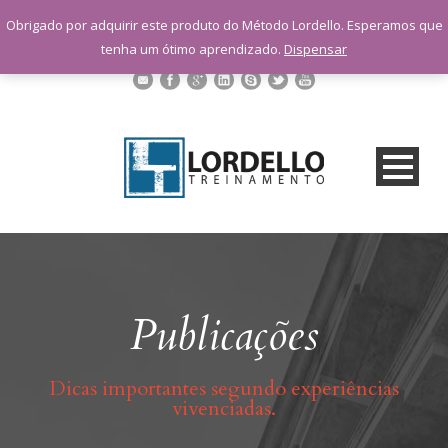
sac@lordellotreinamento.com.br
Obrigado por adquirir este produto do Método Lordello. Esperamos que
+55 11 9 1398-3091
tenha um ótimo aprendizado.
Dispensar
Publicações
Dicas importantes segundo experiências
vivenciadas.