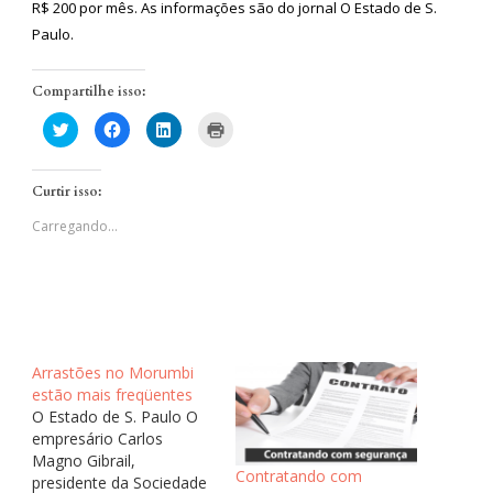
R$ 200 por mês. As informações são do jornal O Estado de S.
Paulo.
Compartilhe isso:
Clique
Clique
Clique
Clique
para
para
para
para
compartilhar
compartilhar
compartilhar
imprimir(abre
no
no
no
em
Twitter(abre
Facebook(abre
LinkedIn(abre
nova
Curtir isso:
em
em
em
janela)
nova
nova
nova
janela)
janela)
janela)
Carregando...
Arrastões no Morumbi
estão mais freqüentes
O Estado de S. Paulo O
empresário Carlos
Magno Gibrail,
Contratando com
presidente da Sociedade