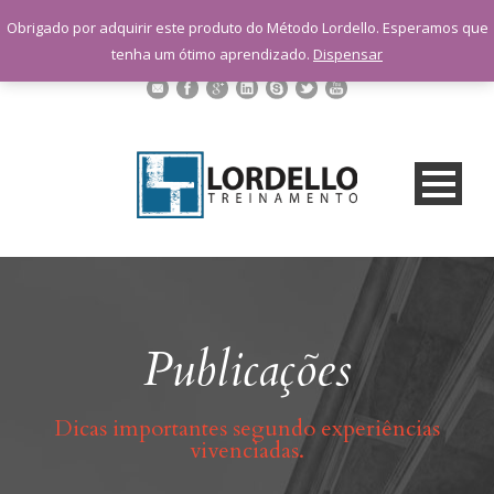
sac@lordellotreinamento.com.br
Obrigado por adquirir este produto do Método Lordello. Esperamos que
+55 11 9 1398-3091
tenha um ótimo aprendizado.
Dispensar
Publicações
Dicas importantes segundo experiências
vivenciadas.