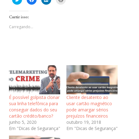
para
para
para
para
compartilhar
compartilhar
compartilhar
imprimir(abre
no
no
no
em
Twitter(abre
Facebook(abre
LinkedIn(abre
nova
Curtir isso:
em
em
em
janela)
nova
nova
nova
janela)
janela)
janela)
Carregando...
É possível golpista clonar
Cliente desatento ao
sua linha telefônica para
usar cartão magnético
conseguir dados do seu
pode amargar sérios
cartão crédito/banco?
prejuízos financeiros
junho 5, 2020
outubro 19, 2018
Em "Dicas de Segurança"
Em "Dicas de Segurança"