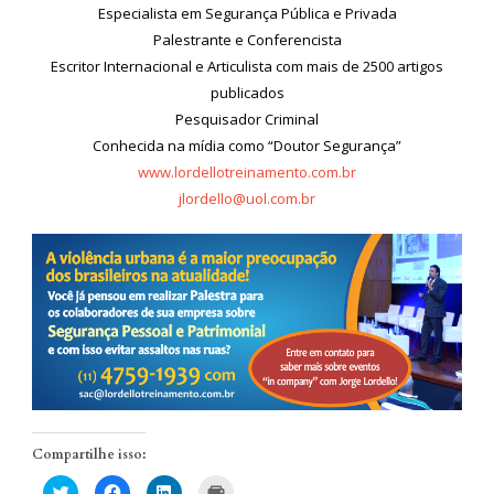
Especialista em Segurança Pública e Privada
Palestrante e Conferencista
Escritor Internacional e Articulista com mais de 2500 artigos
publicados
Pesquisador Criminal
Conhecida na mídia como “Doutor Segurança”
www.lordellotreinamento.com.br
jlordello@uol.com.br
Compartilhe isso:
Clique
Clique
Clique
Clique