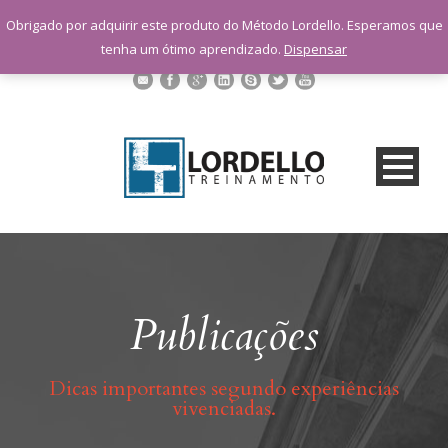
sac@lordellotreinamento.com.br
Obrigado por adquirir este produto do Método Lordello. Esperamos que
+55 11 9 1398-3091
tenha um ótimo aprendizado.
Dispensar
Publicações
Dicas importantes segundo experiências
vivenciadas.