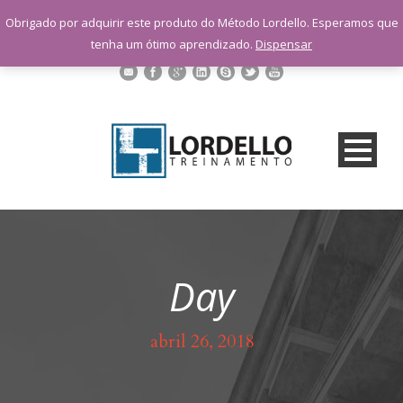
sac@lordellotreinamento.com.br
Obrigado por adquirir este produto do Método Lordello. Esperamos que
+55 11 9 1398-3091
tenha um ótimo aprendizado.
Dispensar
Day
abril 26, 2018