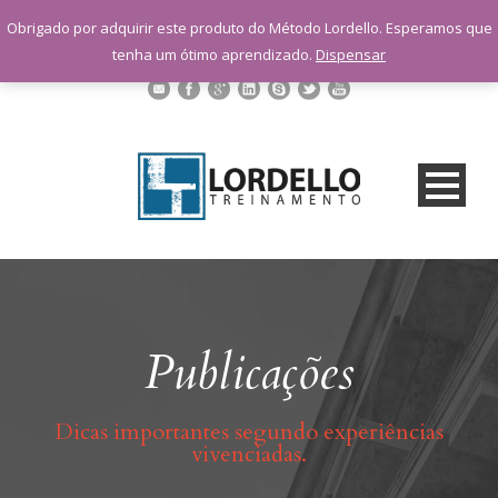
sac@lordellotreinamento.com.br
Obrigado por adquirir este produto do Método Lordello. Esperamos que
+55 11 9 1398-3091
tenha um ótimo aprendizado.
Dispensar
Publicações
Dicas importantes segundo experiências
vivenciadas.