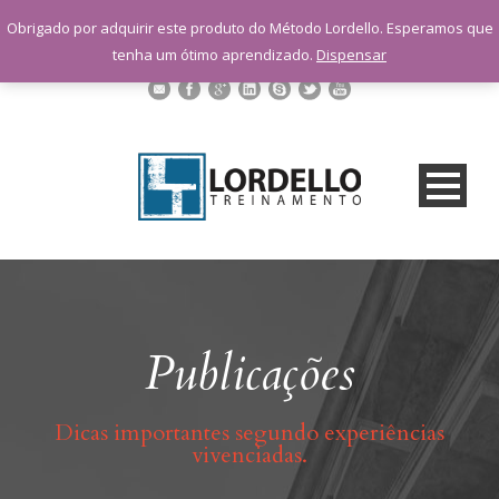
sac@lordellotreinamento.com.br
Obrigado por adquirir este produto do Método Lordello. Esperamos que
+55 11 9 1398-3091
tenha um ótimo aprendizado.
Dispensar
Publicações
Dicas importantes segundo experiências
vivenciadas.