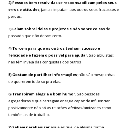
2) Pessoas bem resolvidas se responsabilizam pelos seus
erros e atitudes
; jamais imputam aos outros seus fracassos e
perdas.
3) Falam sobre ideias e projetos e não sobre coisas
do
passado que não deram certo.
4) Torcem para que os outros tenham sucesso e
felicidade e fazem o possível para ajudar
. São altruístas;
não têm inveja das conquistas dos outros
5) Gostam de partilhar informações
; não são mesquinhas
de quererem tudo só pra elas.
6) Transpiram alegria e bom humor
. São pessoas
agregadoras e que carregam energia capaz de influenciar
positivamente não só as relações afetivas/amizades como
também as de trabalho.
7) Sabem parabenizar
aqueles que, de alguma forma,