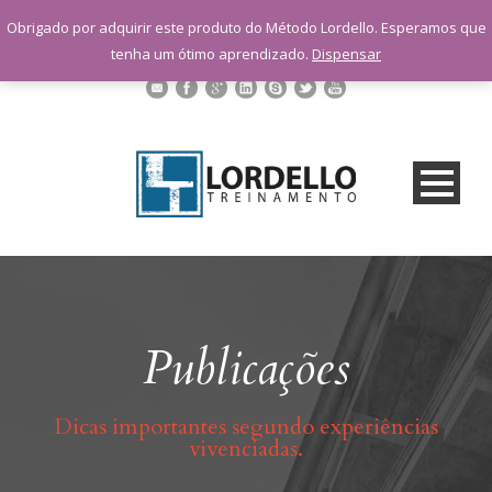
sac@lordellotreinamento.com.br
Obrigado por adquirir este produto do Método Lordello. Esperamos que
+55 11 9 1398-3091
tenha um ótimo aprendizado.
Dispensar
Publicações
Dicas importantes segundo experiências
vivenciadas.