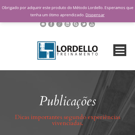
sac@lordellotreinamento.com.br
Obrigado por adquirir este produto do Método Lordello. Esperamos que
+55 11 9 1398-3091
tenha um ótimo aprendizado.
Dispensar
Publicações
Dicas importantes segundo experiências
vivenciadas.