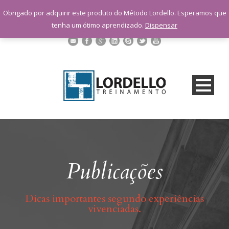
sac@lordellotreinamento.com.br
Obrigado por adquirir este produto do Método Lordello. Esperamos que
+55 11 9 1398-3091
tenha um ótimo aprendizado.
Dispensar
Publicações
Dicas importantes segundo experiências
vivenciadas.