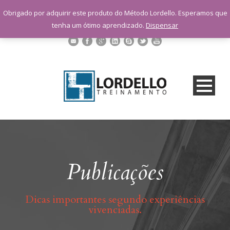
sac@lordellotreinamento.com.br
Obrigado por adquirir este produto do Método Lordello. Esperamos que
+55 11 9 1398-3091
tenha um ótimo aprendizado.
Dispensar
Publicações
Dicas importantes segundo experiências
vivenciadas.