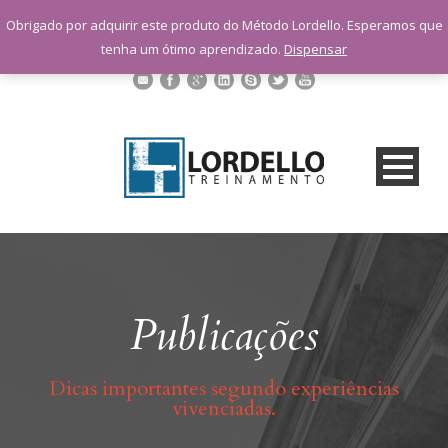
sac@lordellotreinamento.com.br
Obrigado por adquirir este produto do Método Lordello. Esperamos que
+55 11 9 1398-3091
tenha um ótimo aprendizado.
Dispensar
Publicações
Dicas importantes segundo experiências
vivenciadas.