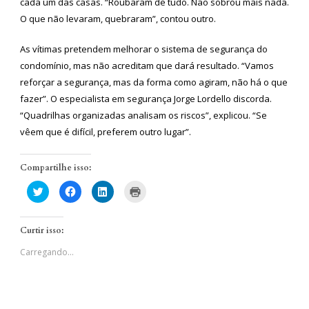
cada um das casas. “Roubaram de tudo. Não sobrou mais nada.
O que não levaram, quebraram”, contou outro.
As vítimas pretendem melhorar o sistema de segurança do
condomínio, mas não acreditam que dará resultado. “Vamos
reforçar a segurança, mas da forma como agiram, não há o que
fazer”. O especialista em segurança Jorge Lordello discorda.
“Quadrilhas organizadas analisam os riscos”, explicou. “Se
vêem que é difícil, preferem outro lugar”.
Compartilhe isso:
Clique
Clique
Clique
Clique
para
para
para
para
compartilhar
compartilhar
compartilhar
imprimir(abre
no
no
no
em
Twitter(abre
Facebook(abre
LinkedIn(abre
nova
Curtir isso:
em
em
em
janela)
nova
nova
nova
janela)
janela)
janela)
Carregando...