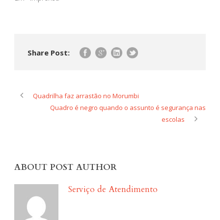
quarta-feira (13) à noite
dos moradores da Rua
Grumete Sandoval
Santos, uma via de 300
metros de extensão no
Share Post:
bairro do Morumbi,
protegida por…
Quadrilha faz arrastão no Morumbi
Quadro é negro quando o assunto é segurança nas
escolas
ABOUT POST AUTHOR
Serviço de Atendimento