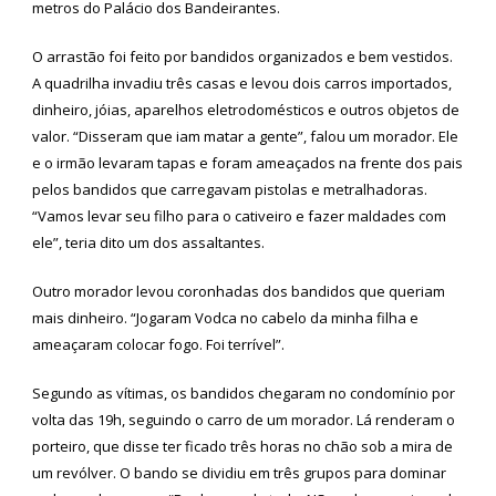
metros do Palácio dos Bandeirantes.
O arrastão foi feito por bandidos organizados e bem vestidos.
A quadrilha invadiu três casas e levou dois carros importados,
dinheiro, jóias, aparelhos eletrodomésticos e outros objetos de
valor. “Disseram que iam matar a gente”, falou um morador. Ele
e o irmão levaram tapas e foram ameaçados na frente dos pais
pelos bandidos que carregavam pistolas e metralhadoras.
“Vamos levar seu filho para o cativeiro e fazer maldades com
ele”, teria dito um dos assaltantes.
Outro morador levou coronhadas dos bandidos que queriam
mais dinheiro. “Jogaram Vodca no cabelo da minha filha e
ameaçaram colocar fogo. Foi terrível”.
Segundo as vítimas, os bandidos chegaram no condomínio por
volta das 19h, seguindo o carro de um morador. Lá renderam o
porteiro, que disse ter ficado três horas no chão sob a mira de
um revólver. O bando se dividiu em três grupos para dominar