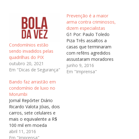
Prevenção é a maior
arma contra criminosos,
dizem especialistas
G1 Por: Paulo Toledo
Piza Três assaltos a
Condomínios estão
casas que terminaram
sendo invadidos pelas
com reféns agredidos
quadrilhas do PIX
assustaram moradores
outubro 20, 2021
da Grande São Paulo nos
junho 9, 2016
Em "Dicas de Segurança"
últimos dias. Para que as
Em "Imprensa"
pessoas evitem passar
Bando faz arrastão em
por semelhante (e
condomínio de luxo no
traumática) experiência,
Morumbi
especialistas em
Jornal Repórter Diário
segurança ouvidos pelo
Ricardo Valota Jóias, dois
G1 dão dicas de como
carros, sete celulares e
manter distância desses
mais o equivalente a R$
criminosos. A
100 mil em moeda
prevenção…
nacional e estrangeira
abril 11, 2016
foram roubados nesta
Em "Imprensa"