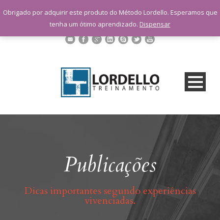
sac@lordellotreinamento.com.br
Obrigado por adquirir este produto do Método Lordello. Esperamos que
+55 11 9 1398-3091
tenha um ótimo aprendizado.
Dispensar
Publicações
Dicas importantes segundo experiências
vivenciadas.