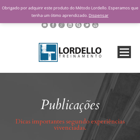
sac@lordellotreinamento.com.br
Obrigado por adquirir este produto do Método Lordello. Esperamos que
+55 11 9 1398-3091
tenha um ótimo aprendizado.
Dispensar
Publicações
Dicas importantes segundo experiências
vivenciadas.