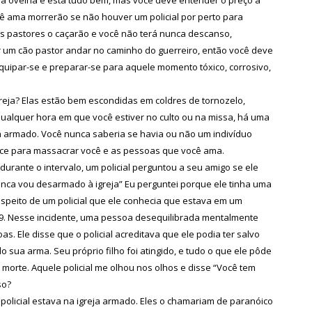
ê ama morrerão se não houver um policial por perto para
os pastores o caçarão e você não terá nunca descanso,
r um cão pastor andar no caminho do guerreiro, então você deve
quipar-se e preparar-se para aquele momento tóxico, corrosivo,
greja? Elas estão bem escondidas em coldres de tornozelo,
qualquer hora em que você estiver no culto ou na missa, há uma
a armado. Você nunca saberia se havia ou não um indivíduo
ece para massacrar você e as pessoas que você ama.
durante o intervalo, um policial perguntou a seu amigo se ele
unca vou desarmado à igreja” Eu perguntei porque ele tinha uma
respeito de um policial que ele conhecia que estava em um
99. Nesse incidente, uma pessoa desequilibrada mentalmente
s. Ele disse que o policial acreditava que ele podia ter salvo
 sua arma. Seu próprio filho foi atingido, e tudo o que ele pôde
a morte. Aquele policial me olhou nos olhos e disse “Você tem
so?
olicial estava na igreja armado. Eles o chamariam de paranóico