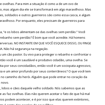
e ovelhas. Para mim a situação é como a de um ovo de
io, mas algum dia ele se transformará em algo maravilhoso. Mas
ais, soldados e outros guerreiros são como essa casca, e algum
maravilhoso. Por enquanto, eles precisam de guerreiros para
rra, “e os lobos alimentam-se das ovelhas sem perdão.” Você
 do rebanho sem perdão? É bom que você acredite. Há homens
perversas. NO INSTANTE EM QUE VOCÊ ESQUECE DISSO, OU FINGE
. Não há segurança na negação.
ou um cão pastor. Eu vivo para proteger o rebanho e confrontar o
então você é um saudável e produtivo cidadão, uma ovelha. Se
tia por seus concidadãos, então você é um sociopata agressivo,
cia e um amor profundo por seus conterrãneos? O que você tem
 no caminho do herói. Alguém que pode entrar no coração da
e novo.
, lobos e cães daquele velho soldado. Nós sabemos que as
e as faz ovelhas. Elas não querem aceitar o fato de que há mal
ios podem acontecer, e é por isso que elas querem extintores,
to é canto das escolas de seus filhos.