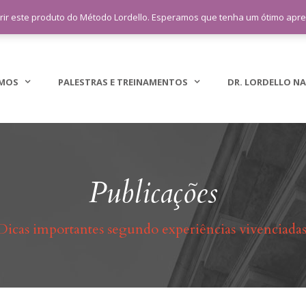
sac@lordellotreinamento.com.br
+5
rir este produto do Método Lordello. Esperamos que tenha um ótimo apr
MOS
PALESTRAS E TREINAMENTOS
DR. LORDELLO NA
Publicações
Dicas importantes segundo experiências vivenciadas