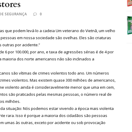
stores
 DE SEGURANÇA
0
as que podem levá-lo a cadeia Um veterano do Vietnã, um velho
as pessoas em nossa sociedade são ovelhas. Eles são criaturas
 outras por acidente.”
e 6 por 100.000, por ano, e taxa de agressões sérias é de 4 por
ra maioria dos norte americanos não são inclinados a
canos são vítimas de crimes violentos todo ano. Um números
 crimes violentos. Mas existem quase 300 milhões de americanos,
crime violento ainda é consideravelmente menor que uma em cem,
entos são praticados pelas mesmas pessoas, o número real de
is milhões.
da situação: Nós podemos estar vivendo a época mais violenta
nte rara. Isso é porque a maioria dos cidadãos são pessoas
m umas às outras, exceto por acidente ou sob provocação