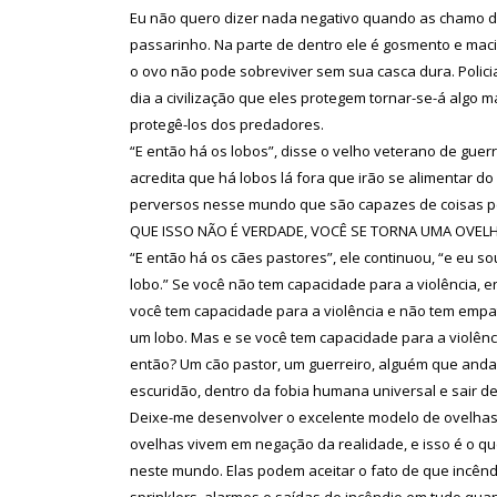
Eu não quero dizer nada negativo quando as chamo d
passarinho. Na parte de dentro ele é gosmento e mac
o ovo não pode sobreviver sem sua casca dura. Polici
dia a civilização que eles protegem tornar-se-á algo 
protegê-los dos predadores.
“E então há os lobos”, disse o velho veterano de gue
acredita que há lobos lá fora que irão se alimentar
perversos nesse mundo que são capazes de coisas 
QUE ISSO NÃO É VERDADE, VOCÊ SE TORNA UMA OVELHA
“E então há os cães pastores”, ele continuou, “e eu s
lobo.” Se você não tem capacidade para a violência, 
você tem capacidade para a violência e não tem empa
um lobo. Mas e se você tem capacidade para a violên
então? Um cão pastor, um guerreiro, alguém que anda
escuridão, dentro da fobia humana universal e sair d
Deixe-me desenvolver o excelente modelo de ovelhas
ovelhas vivem em negação da realidade, e isso é o qu
neste mundo. Elas podem aceitar o fato de que incênd
sprinklers, alarmes e saídas de incêndio em tudo quan