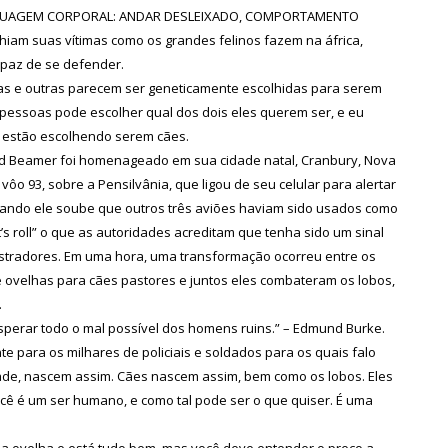
INGUAGEM CORPORAL: ANDAR DESLEIXADO, COMPORTAMENTO
iam suas vítimas como os grandes felinos fazem na áfrica,
paz de se defender.
s e outras parecem ser geneticamente escolhidas para serem
 pessoas pode escolher qual dos dois eles querem ser, e eu
s estão escolhendo serem cães.
d Beamer foi homenageado em sua cidade natal, Cranbury, Nova
ôo 93, sobre a Pensilvânia, que ligou de seu celular para alertar
uando ele soube que outros três aviões haviam sido usados como
’s roll” o que as autoridades acreditam que tenha sido um sinal
stradores. Em uma hora, uma transformação ocorreu entre os
e ovelhas para cães pastores e juntos eles combateram os lobos,
.
perar todo o mal possível dos homens ruins.” – Edmund Burke.
te para os milhares de policiais e soldados para os quais falo
dade, nascem assim. Cães nascem assim, bem como os lobos. Eles
cê é um ser humano, e como tal pode ser o que quiser. É uma
a ovelha e está tudo bem, mas você deve entender o preço a