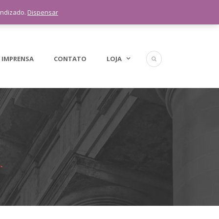
5 11 9 1398-3091
endizado.
Dispensar
 IMPRENSA
CONTATO
LOJA
.