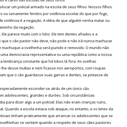
olocar um policial armado na escola de seus filhos. Nossos filhos
s ou seriamente feridos por violência escolar do que por fogo,
de violência é a negação. A idéia de que alguém venha matar ou
 caminho da negação.
Ele parece muito com o lobo. Ele tem dentes afiados e a
, é que o cão pastor não deve, não pode e não irá nunca machucar
te machuque a ovelhinha será punido e removido. O mundo não
 uma democracia representativa ou uma república como a nossa.
ma lembrança constante que há lobos lá fora. As ovelhas
ão lhe desse multas e nem ficasse nos aeroportos, com roupas
iam que o cão guardasse suas garras e dentes, se pintasse de
esesperadamente esconder-se atrás de um único cão.
am adolescentes, grandes e durões. Sob circunstâncias
a para dizer algo a um policial. Elas não eram crianças ruins,
al. Quando a escola estava sob ataque, no entanto, e os times da
liciais tinham praticamente que arrancar os adolescentes que se
 ovelhinhas se sentem quando a respeito de seus cães pastores