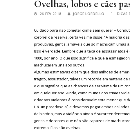
Ovelhas, lobos e cães pa
26 FEV 2018
JORGE LORDELLO
DICAS
Cuidado para não cometer crime sem querer – Condut
coronel da reserva, certa vez me disse: “A maioria d
produtivas, gentis, amáveis que só machucam umas às
Isso é verdade. Lembre que a taxa de assassinatos é d
1000, por ano. O que isso significa é que a esmagado
machucarem uns aos outros.
Algumas estimativas dizem que dois milhões de ameri
trágico, assustador, talvez um recorde em matéria de
o que significa que as chances de ser vítima de um 
em qualquer ano. Ainda, como muitos dos crimes viol
cidadãos violentos é consideravelmente menor que do
Há um paradoxo aí, e devemos pegar ambos os lados 
da história, mas a violência ainda é surpreendenteme
gentis e decentes que não são capazes de machucare
extrema. Elas são ovelhas.