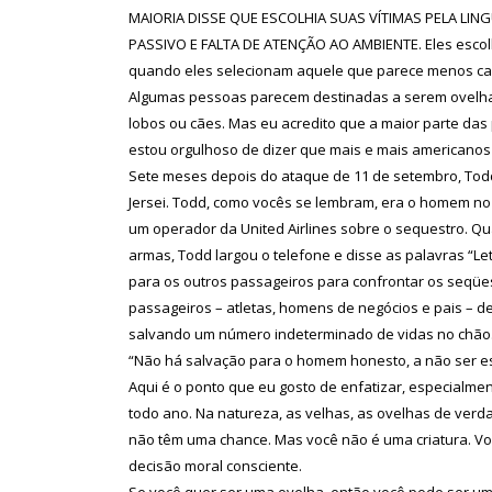
MAIORIA DISSE QUE ESCOLHIA SUAS VÍTIMAS PELA L
PASSIVO E FALTA DE ATENÇÃO AO AMBIENTE. Eles escolh
quando eles selecionam aquele que parece menos ca
Algumas pessoas parecem destinadas a serem ovelha
lobos ou cães. Mas eu acredito que a maior parte das
estou orgulhoso de dizer que mais e mais americano
Sete meses depois do ataque de 11 de setembro, Tod
Jersei. Todd, como vocês se lembram, era o homem no v
um operador da United Airlines sobre o sequestro. Q
armas, Todd largou o telefone e disse as palavras “Let
para os outros passageiros para confrontar os seqüe
passageiros – atletas, homens de negócios e pais – d
salvando um número indeterminado de vidas no chão
“Não há salvação para o homem honesto, a não ser es
Aqui é o ponto que eu gosto de enfatizar, especialmen
todo ano. Na natureza, as velhas, as ovelhas de ver
não têm uma chance. Mas você não é uma criatura. Vo
decisão moral consciente.
Se você quer ser uma ovelha, então você pode ser um