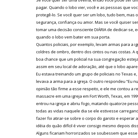
pagar. Quando o lobo vier, você e as pessoas que voc
protegê-lo. Se você quer ser um lobo, tudo bem, mas 
segurança, confiança ou amor. Mas se você quiser se
tomar uma decisão consciente DIÁRIA de dedicar-se, e
quando o lobo vem bater em sua porta.
Quantos policiais, por exemplo, levam armas para a i
coldres de ombro, dentro dos cintos ou nas costas. A 
boa chance que um policial na sua congregação estej
assim em seu local de adoração, até que o lobo apar
Eu estava treinando um grupo de policiais no Texas e, 
levava a arma para a igreja. O outro respondeu “Eu n
opinião tão firme a esse respeito, e ele me contou a 
massacre em uma igreja em Fort Worth, Texas, em 19
entrou na igreja e abriu fogo, matando quatorze pessoa
todas as vidas naquele dia se ele estivesse carregando
fazer foi atirar-se sobre o corpo do garoto e esperar 
idéia do quão difícil é viver consigo mesmo depois dis
Alguns ficariam horrorizados se soubessem que esse p