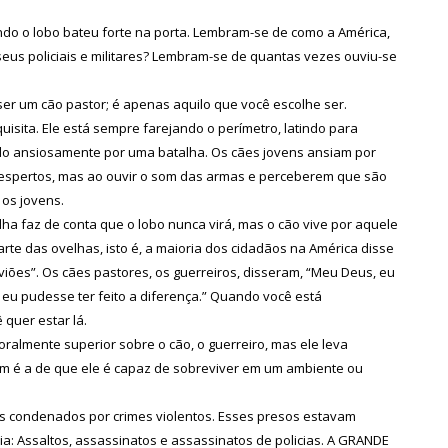
do o lobo bateu forte na porta. Lembram-se de como a América,
seus policiais e militares? Lembram-se de quantas vezes ouviu-se
r um cão pastor; é apenas aquilo que você escolhe ser.
isita. Ele está sempre farejando o perímetro, latindo para
do ansiosamente por uma batalha. Os cães jovens ansiam por
 espertos, mas ao ouvir o som das armas e perceberem que são
os jovens.
ha faz de conta que o lobo nunca virá, mas o cão vive por aquele
rte das ovelhas, isto é, a maioria dos cidadãos na América disse
ões”. Os cães pastores, os guerreiros, disseram, “Meu Deus, eu
 eu pudesse ter feito a diferença.” Quando você está
quer estar lá.
ralmente superior sobre o cão, o guerreiro, mas ele leva
 é a de que ele é capaz de sobreviver em um ambiente ou
s condenados por crimes violentos. Esses presos estavam
ia: Assaltos, assassinatos e assassinatos de policias. A GRANDE