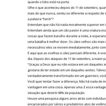
quando o lobo está na porta.
Olhe o que aconteceu depois do 11 de setembro, quan
mais do que nunca, sentiu-se diferente a respeito de 
a palavra “herói”?
Entendam que não há nada moralmente superior em se
Entendam ainda que um cão pastor é uma criatura esqu
coisas que fazem barulho durante a noite, e esperan
uma batalha é melhor dizer. Os cães velhos são mais
necessários eles se movem imediatamente, junto com 
É aqui que as ovelhas e cães pensam diferente. A ovel
dia. Depois dos ataques de 11 de setembro, a maior pa
“Graças a Deus que eu não estava em um daqueles avi
gostaria de ter estado em um daqueles aviões. Talvez
verdadeiramente transformado em um guerreiro, você 
Você quer tentar fazer a diferença. Não há nada de mo
vantagem em uma coisa. Apenas uma. E essa vantagem
situação que destrói 98% da população.
Houve uma pesquisa alguns anos atrás com indivíduo
encarcerados por sérios e predatórios atos de violênc