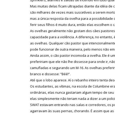
Mas muitas delas ficam ultrajadas diante da idéia de c
são milhares de vezes mais suscetíveis a serem morto
mas a única resposta da ovelha para a possibilidade 
ferir seus filhos é muito dura, então elas escolhem o
As ovelhas geralmente não gostam dos cães pastores. 
capacidade para a violência. A diferença, no entanto
as ovelhas. Qualquer cão pastor que intencionalmen
pode funcionar de outra maneira, pelo menos não em
Ainda assim, o cão pastor incomoda a ovelha. Ele é u
prefeririam que ele não lhe dissesse para onde ir, n
camufladas e segurando um M-16. As ovelhas preferir
branco e dissesse: “Béé!”.
Até que o lobo aparece. Aí o rebanho inteiro tenta d
Os estudantes, as vítimas, na escola de Columbine er
ordinárias, elas nunca gastariam algum tempo de seu di
elas simplesmente não teriam nada a dizer a um polici
SWAT estavam entrando nas salas e corredores, os po
agarravam às suas pernas, chorando. É assim que as