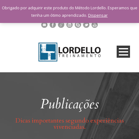
sac@lordellotreinamento.com.br
Obrigado por adquirir este produto do Método Lordello. Esperamos que
+55 11 9 1398-3091
tenha um ótimo aprendizado.
Dispensar
Publicações
Dicas importantes segundo experiências
vivenciadas.