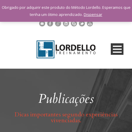
sac@lordellotreinamento.com.br
Obrigado por adquirir este produto do Método Lordello. Esperamos que
+55 11 9 1398-3091
tenha um ótimo aprendizado.
Dispensar
Publicações
Dicas importantes segundo experiências
vivenciadas.