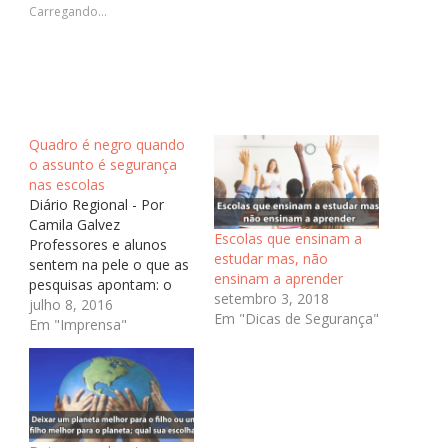
janela)
janela)
janela)
Carregando...
Quadro é negro quando
o assunto é segurança
nas escolas
Diário Regional - Por
Camila Galvez
Escolas que ensinam a
Professores e alunos
estudar mas, não
sentem na pele o que as
ensinam a aprender
pesquisas apontam: o
setembro 3, 2018
ambiente está cada vez
julho 8, 2016
Em "Dicas de Segurança"
mais violento A
Em "Imprensa"
professora Gisela, que
preferiu não revelar seu
sobrenome, viveu uma
situação que a fez se
afastar definitivamente
do ensino público e