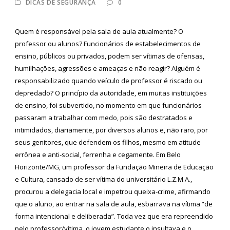
DICAS DE SEGURANÇA
0
Quem é responsável pela sala de aula atualmente? O
professor ou alunos? Funcionários de estabelecimentos de
ensino, públicos ou privados, podem ser vítimas de ofensas,
humilhações, agressões e ameaças e não reagir? Alguém é
responsabilizado quando veículo de professor é riscado ou
depredado? O princípio da autoridade, em muitas instituições
de ensino, foi subvertido, no momento em que funcionários
passaram a trabalhar com medo, pois são destratados e
intimidados, diariamente, por diversos alunos e, não raro, por
seus genitores, que defendem os filhos, mesmo em atitude
errônea e anti-social, ferrenha e cegamente. Em Belo
Horizonte/MG, um professor da Fundação Mineira de Educação
e Cultura, cansado de ser vítima do universitário L.Z.M.A.,
procurou a delegacia local e impetrou queixa-crime, afirmando
que o aluno, ao entrar na sala de aula, esbarrava na vítima “de
forma intencional e deliberada”. Toda vez que era repreendido
pelo professor/vítima, o jovem estudante o insultava e o