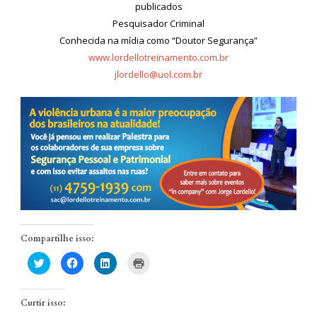
publicados
Pesquisador Criminal
Conhecida na mídia como “Doutor Segurança”
www.lordellotreinamento.com.br
jlordello@uol.com.br
Compartilhe isso:
Clique
Clique
Clique
Clique
para
para
para
para
compartilhar
compartilhar
compartilhar
imprimir(abre
no
no
no
em
Twitter(abre
Facebook(abre
LinkedIn(abre
nova
Curtir isso:
em
em
em
janela)
nova
nova
nova