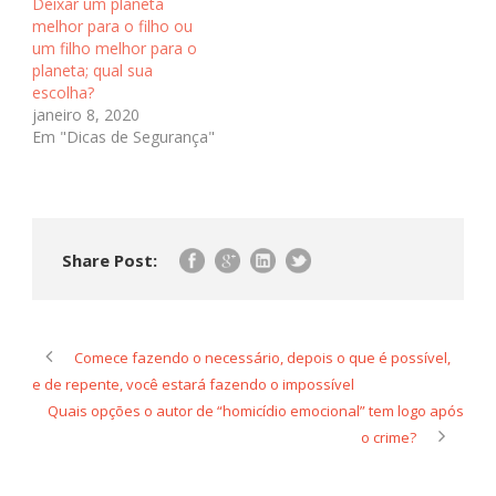
Deixar um planeta
quase abandonar a
melhor para o filho ou
profissão.…
um filho melhor para o
planeta; qual sua
escolha?
janeiro 8, 2020
Em "Dicas de Segurança"
Share Post:
Comece fazendo o necessário, depois o que é possível,
e de repente, você estará fazendo o impossível
Quais opções o autor de “homicídio emocional” tem logo após
o crime?