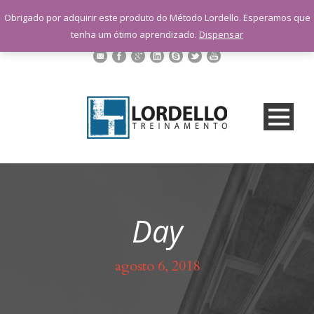
sac@lordellotreinamento.com.br
Obrigado por adquirir este produto do Método Lordello. Esperamos que
+55 11 9 1398-3091
tenha um ótimo aprendizado.
Dispensar
Day
agosto 6, 2018