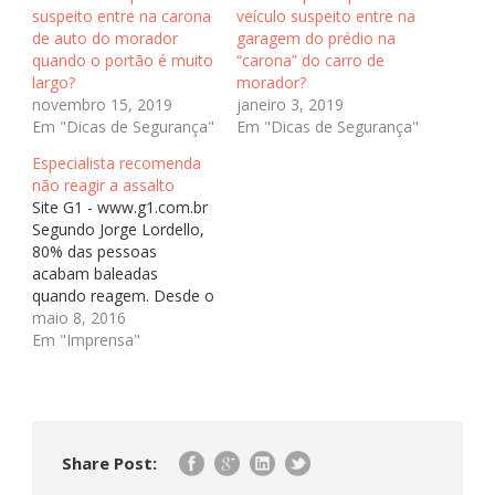
suspeito entre na carona
veículo suspeito entre na
de auto do morador
garagem do prédio na
quando o portão é muito
“carona” do carro de
largo?
morador?
novembro 15, 2019
janeiro 3, 2019
Em "Dicas de Segurança"
Em "Dicas de Segurança"
Especialista recomenda
não reagir a assalto
Site G1 - www.g1.com.br
Segundo Jorge Lordello,
80% das pessoas
acabam baleadas
quando reagem. Desde o
fim de semana, houve
maio 8, 2016
três casos do tipo em
Em "Imprensa"
São Paulo. Estudioso da
violência na Capital
paulista há dez anos,
Jorge Lordello
recomenda que as
Share Post:
pessoas não reajam se
abordadas por