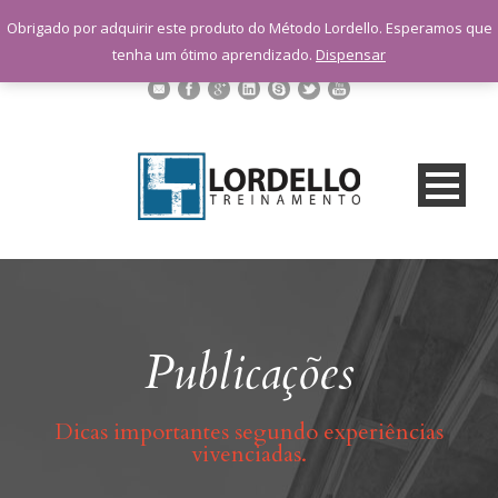
sac@lordellotreinamento.com.br
Obrigado por adquirir este produto do Método Lordello. Esperamos que
+55 11 9 1398-3091
tenha um ótimo aprendizado.
Dispensar
Publicações
Dicas importantes segundo experiências
vivenciadas.