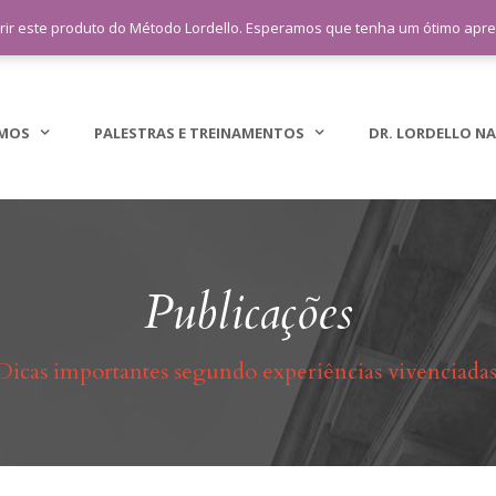
sac@lordellotreinamento.com.br
+5
rir este produto do Método Lordello. Esperamos que tenha um ótimo apr
MOS
PALESTRAS E TREINAMENTOS
DR. LORDELLO NA
Publicações
Dicas importantes segundo experiências vivenciadas