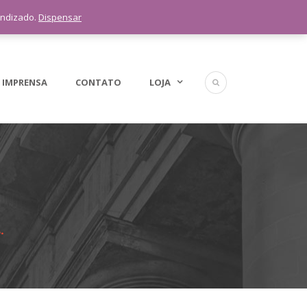
5 11 9 1398-3091
endizado.
Dispensar
 IMPRENSA
CONTATO
LOJA
.