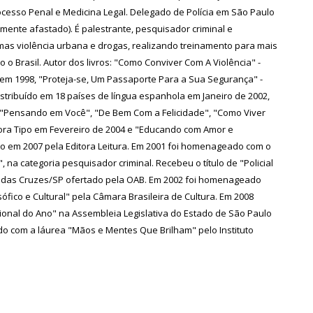
rocesso Penal e Medicina Legal. Delegado de Polícia em São Paulo
mente afastado). É palestrante, pesquisador criminal e
mas violência urbana e drogas, realizando treinamento para mais
 o Brasil. Autor dos livros: "Como Conviver Com A Violência" -
o em 1998, "Proteja-se, Um Passaporte Para a Sua Segurança" -
stribuído em 18 países de língua espanhola em Janeiro de 2002,
"Pensando em Você", "De Bem Com a Felicidade", "Como Viver
ora Tipo em Fevereiro de 2004 e "Educando com Amor e
o em 2007 pela Editora Leitura. Em 2001 foi homenageado com o
, na categoria pesquisador criminal. Recebeu o título de "Policial
 das Cruzes/SP ofertado pela OAB. Em 2002 foi homenageado
sófico e Cultural" pela Câmara Brasileira de Cultura. Em 2008
ional do Ano" na Assembleia Legislativa do Estado de São Paulo
o com a láurea "Mãos e Mentes Que Brilham" pelo Instituto