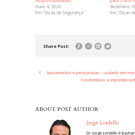
Responsabilidades
para o Ano 
maio 4, 2020
dezembro 16
Em "Dicas de Segurança"
Em "Dicas d
Share Post:
Aposentados e pensionistas – cuidado; tem nov
Condomínios: a importância d
ABOUT POST AUTHOR
Jorge Lordello
Dr. Jorge Lordello é bach