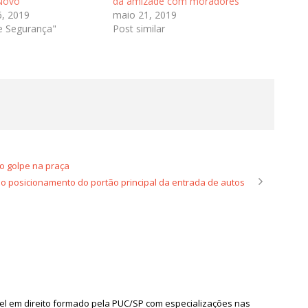
Novo
da amizade com moradores
, 2019
maio 21, 2019
e Segurança"
Post similar
o golpe na praça
o posicionamento do portão principal da entrada de autos
arel em direito formado pela PUC/SP com especializações nas