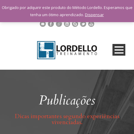
sac@lordellotreinamento.com.br
Obrigado por adquirir este produto do Método Lordello. Esperamos que
+55 11 9 1398-3091
tenha um ótimo aprendizado.
Dispensar
Publicações
Dicas importantes segundo experiências
vivenciadas.