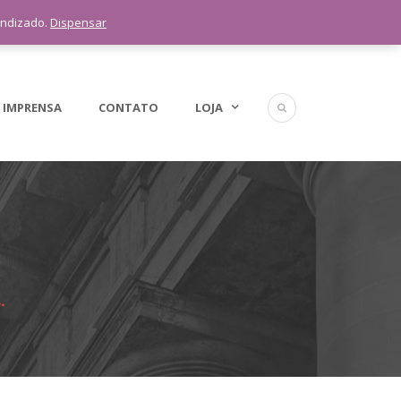
5 11 9 1398-3091
endizado.
Dispensar
 IMPRENSA
CONTATO
LOJA
.