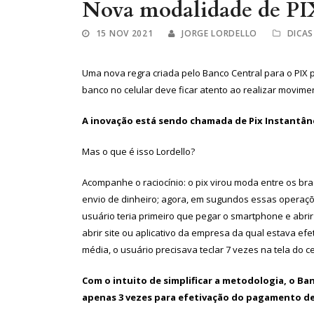
Nova modalidade de PIX
15 NOV 2021
JORGE LORDELLO
DICAS
Uma nova regra criada pelo Banco Central para o PIX p
banco no celular deve ficar atento ao realizar movim
A inovação está sendo chamada de Pix Instantân
Mas o que é isso Lordello?
Acompanhe o raciocínio: o pix virou moda entre os br
envio de dinheiro; agora, em sugundos essas operações
usuário teria primeiro que pegar o smartphone e abri
abrir site ou aplicativo da empresa da qual estava ef
média, o usuário precisava teclar 7 vezes na tela do 
Com o intuito de simplificar a metodologia, o Ba
apenas 3 vezes para efetivação do pagamento d