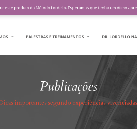
sac@lordellotreinamento.com.br
+5
rir este produto do Método Lordello. Esperamos que tenha um ótimo apr
MOS
PALESTRAS E TREINAMENTOS
DR. LORDELLO NA
Publicações
Dicas importantes segundo experiências vivenciadas