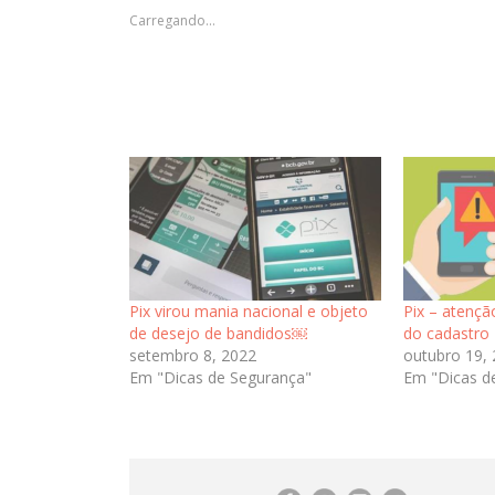
janela)
janela)
janela)
Carregando...
Pix virou mania nacional e objeto
Pix – atençã
de desejo de bandidos￼
do cadastro
setembro 8, 2022
outubro 19,
Em "Dicas de Segurança"
Em "Dicas d