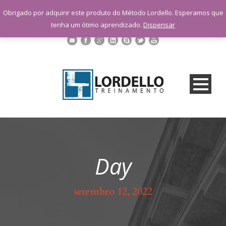
sac@lordellotreinamento.com.br
Obrigado por adquirir este produto do Método Lordello. Esperamos que
+55 11 9 1398-3091
tenha um ótimo aprendizado.
Dispensar
Day
setembro 12, 2022