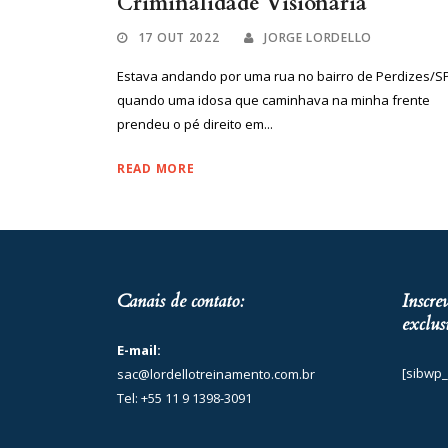
Criminalidade Visionária
17 OUT 2022
JORGE LORDELLO
Estava andando por uma rua no bairro de Perdizes/S
quando uma idosa que caminhava na minha frente
prendeu o pé direito em...
READ MORE
Canais de contato:
Inscre
exclus
E-mail:
[sibwp_
sac@lordellotreinamento.com.br
Tel: +55 11 9 1398-3091