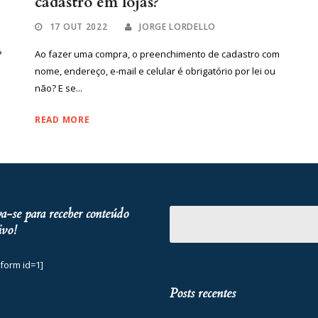
cadastro em lojas?
17 OUT 2022
JORGE LORDELLO
P
Ao fazer uma compra, o preenchimento de cadastro com
nome, endereço, e-mail e celular é obrigatório por lei ou
não? E se...
READ MORE
va-se para receber conteúdo
ivo!
form id=1]
Posts recentes