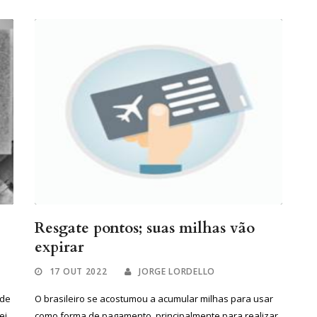
Resgate pontos; suas milhas vão
expirar
17 OUT 2022
JORGE LORDELLO
 de
O brasileiro se acostumou a acumular milhas para usar
ei
como forma de pagamento, principalmente para realizar