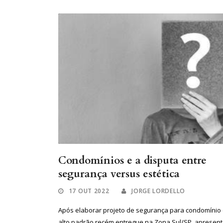
Condomínios e a disputa entre
segurança versus estética
17 OUT 2022
JORGE LORDELLO
Após elaborar projeto de segurança para condomínio
alto padrão recém entregue na Zona Sul/SP, apresent