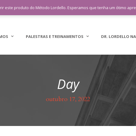
sac@lordellotreinamento.com.br
+5
rir este produto do Método Lordello. Esperamos que tenha um ótimo apr
MOS
PALESTRAS E TREINAMENTOS
DR. LORDELLO NA
Day
outubro 17, 2022