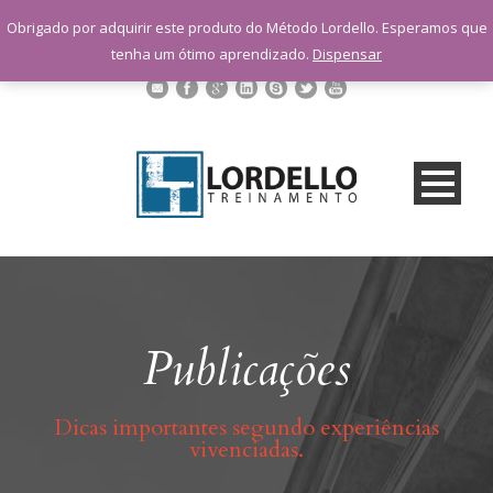
sac@lordellotreinamento.com.br
Obrigado por adquirir este produto do Método Lordello. Esperamos que
+55 11 9 1398-3091
tenha um ótimo aprendizado.
Dispensar
Publicações
Dicas importantes segundo experiências
vivenciadas.