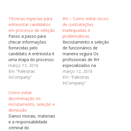
Técnicas especias para
RH – Como evitar riscos
entrevistar candidatos
de contratações
em processo de seleção
inadequadas e
Passo a passo para
problemáticas
checar informações
Recrutamento e seleção
fornecidas pelo
de funcionários de
candidato A entrevista é
maneira segura Os
uma etapa do processo
profissionais de RH
seletivo que tem como
março 13, 2016
especializados na
objetivo levantar
Em "Palestras
seleção e contratação de
março 12, 2016
maiores informações a
InCompany"
funcionários objetivam
Em "Palestras
respeito do candidato
que os candidatos
InCompany"
que disputa a vaga. O
admitidos satisfaçam
Como evitar
objetivo inicial da
plenamente as
discriminação no
entrevista é confirmar e
necessidades da
recrutamento, seleção e
checar as informações
empresa. Entretanto,
demissão
colocadas no currículo. É
nem sempre isso ocorre.
Danos morais, materiais
o momento ideal…
Comprovadamente, nos
e a responsabilidade
últimos anos o volume
criminal do
de “fraudes e desvios”,