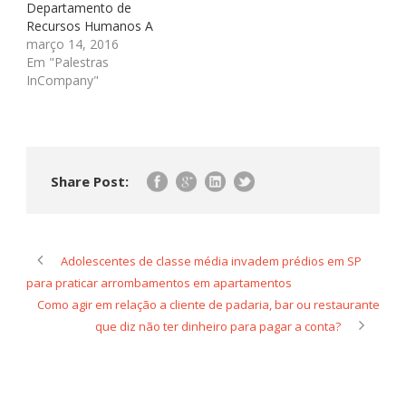
Departamento de
com participação de
Recursos Humanos A
funcionários,
legislação federal proíbe
março 14, 2016
aumentou…
discriminação de
Em "Palestras
qualquer natureza para
InCompany"
efeito de acesso à
relação de emprego. O
departamento de
recursos humanos deve
estar atento aos limites
Share Post:
impostos por diversas
leis para não incorrer em
“práticas
discriminatórias” ao
selecionar…
Adolescentes de classe média invadem prédios em SP
para praticar arrombamentos em apartamentos
Como agir em relação a cliente de padaria, bar ou restaurante
que diz não ter dinheiro para pagar a conta?