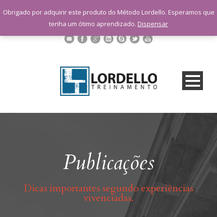
sac@lordellotreinamento.com.br
Obrigado por adquirir este produto do Método Lordello. Esperamos que
+55 11 9 1398-3091
tenha um ótimo aprendizado.
Dispensar
Publicações
Dicas importantes segundo experiências
vivenciadas.