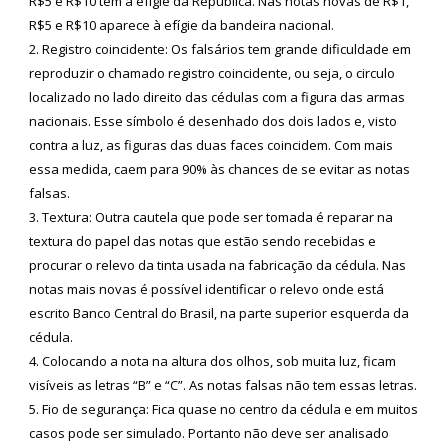
R$5 e R$10 tem a efígie da Republica. Nas notas novas de R$1,
R$5 e R$10 aparece à efígie da bandeira nacional.
2. Registro coincidente: Os falsários tem grande dificuldade em
reproduzir o chamado registro coincidente, ou seja, o circulo
localizado no lado direito das cédulas com a figura das armas
nacionais. Esse símbolo é desenhado dos dois lados e, visto
contra a luz, as figuras das duas faces coincidem. Com mais
essa medida, caem para 90% às chances de se evitar as notas
falsas.
3. Textura: Outra cautela que pode ser tomada é reparar na
textura do papel das notas que estão sendo recebidas e
procurar o relevo da tinta usada na fabricação da cédula. Nas
notas mais novas é possível identificar o relevo onde está
escrito Banco Central do Brasil, na parte superior esquerda da
cédula.
4. Colocando a nota na altura dos olhos, sob muita luz, ficam
visíveis as letras “B” e “C”. As notas falsas não tem essas letras.
5. Fio de segurança: Fica quase no centro da cédula e em muitos
casos pode ser simulado. Portanto não deve ser analisado