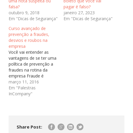
uma nota suspeita ou
boleto que você vai
falsa?
pagar é falso?
outubro 9, 2018
janeiro 27, 2023
Em "Dicas de Segurança"
Em "Dicas de Segurança"
Curso avançado de
prevenção a fraudes,
desvios e roubos na
empresa
Você vai entender as
vantagens de se ter uma
política de prevenção a
fraudes na rotina da
empresa Fraude é
qualquer prejuízo ou
março 11, 2016
dano que venha a ser
Em "Palestras
causado por agentes
InCompany"
internos ou externos. Em
recente levantamento
descobrimos: » Sua
empresa já foi vitima de
fraude? · Sim 81% ·…
Share Post: