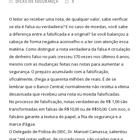
DICAS DE SEGURANÇA
0
O leitor ao receber uma nota, de qualquer valor, sabe verificar
se ela é falsa ou verdadeira? E no caso de moedas, você sabe
a diferença entre a falsificada e a original? Se você balançou a
cabeça de forma negativa aconselho-o a ler com atenção essa
matéria. Como distinguir a nota verdadeira da falsa A circulação
de dinheiro falso no país cresceu 370 vezes nos últimos 6 anos,
mesmo com as mudanças feitas nas notas para aumentar a
segurança. O prejuízo acumulado com a falsificação,
oficialmente, chega a quarenta milhões de reais. É de se
lembrar que o Banco Central, normalmente não restitui a vítima
desavisada que recebeu uma nota ou moeda falsificadas.
No processo de falsificação, notas verdadeiras de R$ 1,00 são
transformadas em falsas de R$10,00 ou de R$50,00. Com isso, o
falsário garante a textura do papel, a fita de segurança e a
marca d’água.
O Delegado de Polícia do DEIC, Dr. Manoel Camassa, salientou
que “até notas velhas, de cruzado novo, são usadas para a