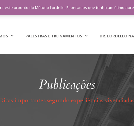
sac@lordellotreinamento.com.br
+5
rir este produto do Método Lordello. Esperamos que tenha um ótimo apr
MOS
PALESTRAS E TREINAMENTOS
DR. LORDELLO NA
Publicações
Dicas importantes segundo experiências vivenciadas