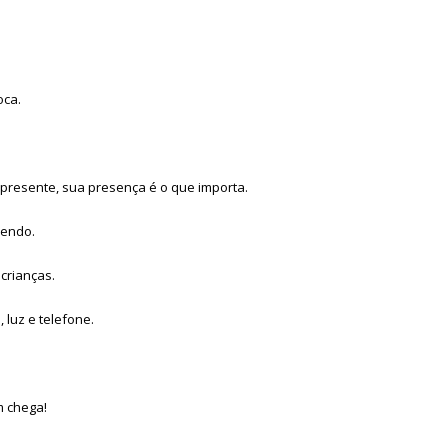
oca.
presente, sua presença é o que importa.
zendo.
crianças.
luz e telefone.
m chega!