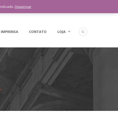
5 11 9 1398-3091
endizado.
Dispensar
 IMPRENSA
CONTATO
LOJA
.